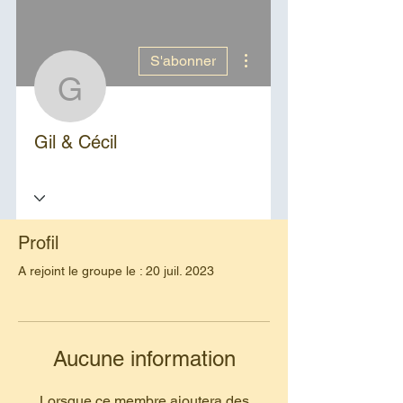
Plus d'actions
S'abonner
Gil & Cécil
Gil & Cécil
Profil
A rejoint le groupe le : 20 juil. 2023
Aucune information
Lorsque ce membre ajoutera des