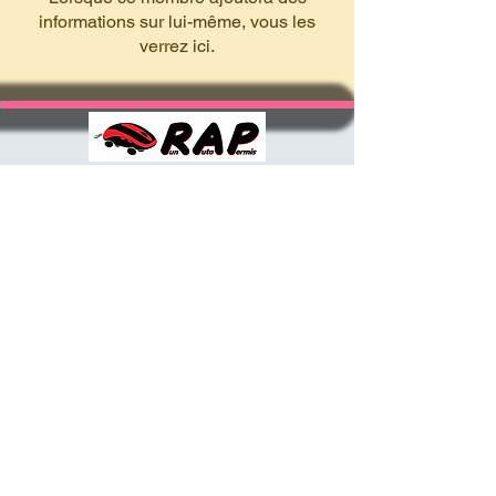
informations sur lui-même, vous les
verrez ici.
HORAIRES D'OUVERTURE
Mardi, mercredi, vendredi : 8:30 à 17h30
Jeudi, samedi :
8:30 à 12:00
NOUS CONTACTER
Nous trouver : 197 C rue Alexandre Bègue, 97416 ST-LEU
E-mail :
lachaloupeautoecole@gmail.com
Nous appeler :
0262 70 36 33
GSM:
0693 45 41 37
/
0692 366518
Mentions légales
Politique de confidentialité​