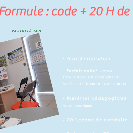
Formule : code + 20 H de
b:
validité 1an
- Frais d'inscription
- Forfait
code*
2 mois
Cours avec un enseignant
Accès entraînement Web 2 mois
- Matériel pédagogique
(livret numérique)
​- 20 Leçons de conduite