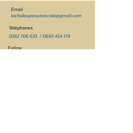
Email
lachaloupeautoecole@gmail.com
Téléphones
0262 706 633
/
0693 454 179
Follow
HORAIRES D'OUVERTURE
Mardi, mercredi, vendredi : 8:30 à 17h30
Jeudi, samedi :
8:30 à 12:00
NOUS CONTACTER