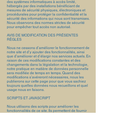
des systèmes informatiques à accès limité,
hébergés par des installations bénéficiant de
mesures de sécurité physiques, électroniques et
procédurales pour protéger la confidentialité et la
sécurité des informations qui nous sont transmises.
Nous observons des normes strictes de sécurité
pour empêcher tout accès non autorisé.
AVIS DE MODIFICATION DES PRÉSENTES
RÈGLES
Nous ne cessons d’améliorer le fonctionnement de
notre site et d’y ajouter des fonctionnalités, ainsi
que d’améliorer et d’élargir nos services actuels. En
raison de ces modifications constantes et des
changements dans la législation et la technologie,
notre pratique en matière de données personnelle
sera modifiée de temps en temps. Quand des
modifications s’avéreront nécessaires, nous les
publierons sur cette page pour que vous sachiez
toujours quelles données nous recueillons et quel
usage nous en faisons.
SCRIPTS ET JAVASCRIPT
Nous utilisons des scripts pour améliorer les
fonctionnalités de ce site. Ils permettent de fournir
les informations demandées plus rapidement. Nous
ne nous en servons jamais pour installer des
logiciels sur votre ordinateur ni pour recueillir des
renseignements sans votre autorisation.
Pour que différentes parties du site fonctionnent